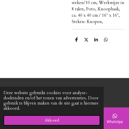
steken/10 cm, Werkwijze in
8 talen, Foto, Knoophaak,
ca. 40 x 40 cm / 16" x 16",
Steken: Knopen,
D
D
S
D
e
e
h
e
l
e
a
l
e
l
r
e
n
e
n
© 2020 - 2026 Roxy's mode
Deze website gebruikt cookies voor analyse-
Powered by
JouwWeb
doeleinden en/of het tonen van advertenties. Door
gebruik te blijven maken van de site gaat u hiermee
akkoord.
Akkoord
E-mailadres
Telefoonnummer
Kaart
Facebook
WhatsApp