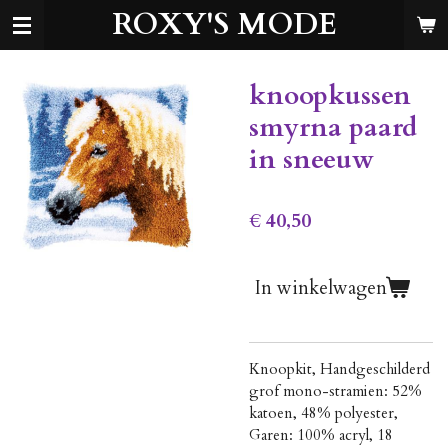
ROXY'S MODE
Ga
direct
naar
de
knoopkussen
hoofdinhoud
smyrna paard
in sneeuw
€ 40,50
In winkelwagen
Knoopkit, Handgeschilderd
grof mono-stramien: 52%
katoen, 48% polyester,
Garen: 100% acryl, 18