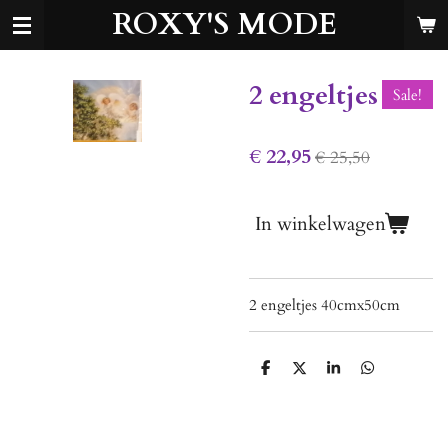
ROXY'S MODE
Ga
direct
naar
de
2 engeltjes
Sale!
hoofdinhoud
€ 22,95
€ 25,50
In winkelwagen
2 engeltjes 40cmx50cm
D
D
S
D
e
e
h
e
l
e
a
l
e
l
r
e
n
e
n