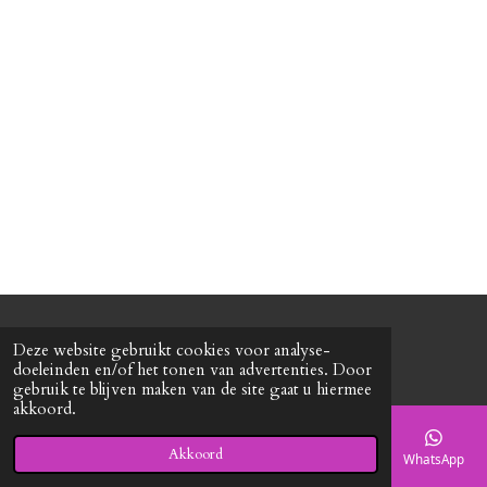
© 2020 - 2026 Roxy's mode
Deze website gebruikt cookies voor analyse-
Powered by
JouwWeb
doeleinden en/of het tonen van advertenties. Door
gebruik te blijven maken van de site gaat u hiermee
akkoord.
Akkoord
E-mailadres
Telefoonnummer
Kaart
Facebook
WhatsApp