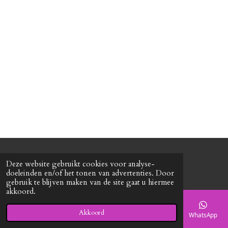
n
e
n
© 2020 - 2026 Roxy's mode
Deze website gebruikt cookies voor analyse-
Powered by
JouwWeb
doeleinden en/of het tonen van advertenties. Door
gebruik te blijven maken van de site gaat u hiermee
akkoord.
Akkoord
E-mailadres
Telefoonnummer
Kaart
Facebook
WhatsApp