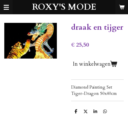
ROXY'S MODE
Ga
direct
naar
de
draak en tijger
hoofdinhoud
€ 25,50
In winkelwagen
Diamond Painting Set
Tiger-Dragon 50x40cm
D
D
S
D
e
e
h
e
l
e
a
l
e
l
r
e