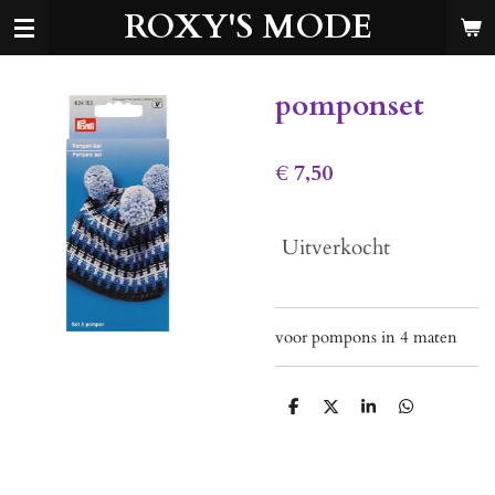
ROXY'S MODE
Ga
direct
naar
de
pomponset
hoofdinhoud
€ 7,50
Uitverkocht
voor pompons in 4 maten
D
D
S
D
e
e
h
e
l
e
a
l
e
l
r
e
n
e
n