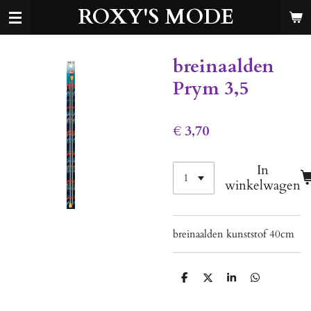
ROXY'S MODE
Ga
direct
naar
de
breinaalden
hoofdinhoud
Prym 3,5
€ 3,70
In
winkelwagen
breinaalden kunststof 40cm
D
D
S
D
e
e
h
e
l
e
a
l