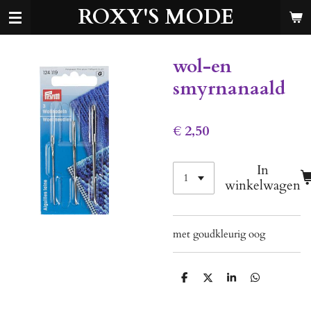
ROXY'S MODE
Ga
direct
naar
de
wol-en
hoofdinhoud
smyrnanaald
€ 2,50
In
winkelwagen
met goudkleurig oog
D
D
S
D
e
e
h
e
l
e
a
l