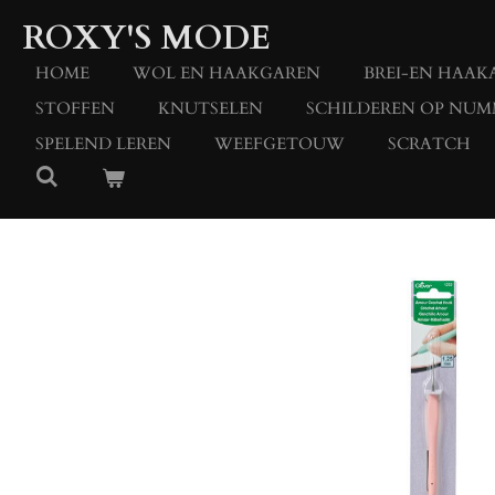
Ga
ROXY'S MODE
direct
naar
HOME
WOL EN HAAKGAREN
BREI-EN HAAK
de
STOFFEN
KNUTSELEN
SCHILDEREN OP NUM
hoofdinhoud
SPELEND LEREN
WEEFGETOUW
SCRATCH