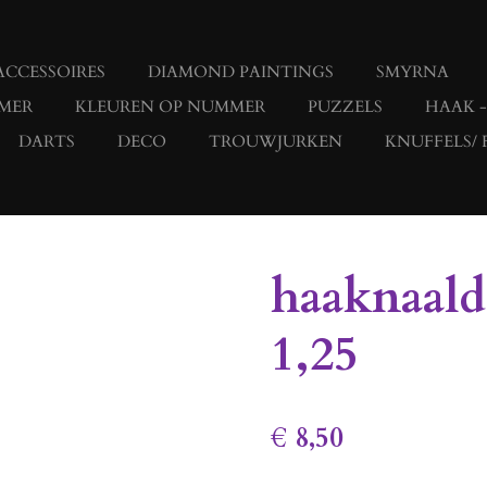
ACCESSOIRES
DIAMOND PAINTINGS
SMYRNA
MER
KLEUREN OP NUMMER
PUZZELS
HAAK 
DARTS
DECO
TROUWJURKEN
KNUFFELS/ 
haaknaal
1,25
€ 8,50