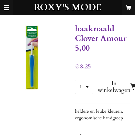
ROXY'S MODE
Ga
direct
naar
de
haaknaald
hoofdinhoud
Clover Amour
5,00
€ 8,25
In
winkelwagen
heldere en leuke kleuren,
ergonomische handgreep