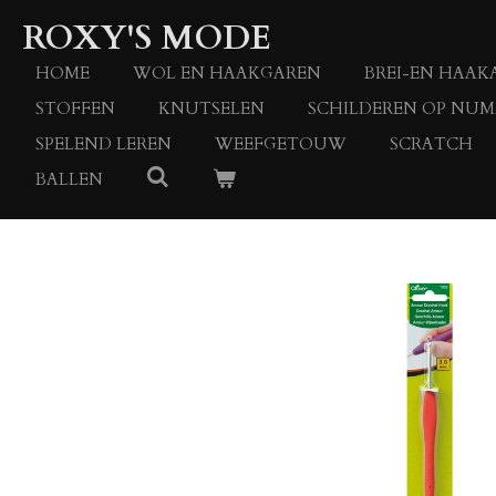
Ga
ROXY'S MODE
direct
naar
HOME
WOL EN HAAKGAREN
BREI-EN HAAK
de
STOFFEN
KNUTSELEN
SCHILDEREN OP NU
hoofdinhoud
SPELEND LEREN
WEEFGETOUW
SCRATCH
BALLEN