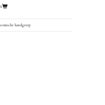
n
gonomische handgreep