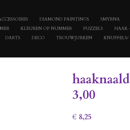
ACCESSOIRES
DIAMOND PAINTINGS
SMYRNA
MMER
KLEUREN OP NUMMER
PUZZELS
HAAK 
DARTS
DECO
TROUWJURKEN
KNUFFELS/
haaknaal
3,00
€ 8,25