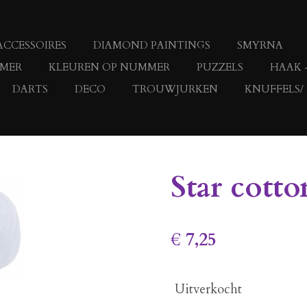
ACCESSOIRES
DIAMOND PAINTINGS
SMYRNA
MMER
KLEUREN OP NUMMER
PUZZELS
HAAK 
DARTS
DECO
TROUWJURKEN
KNUFFELS/
Star cotto
€ 7,25
Uitverkocht