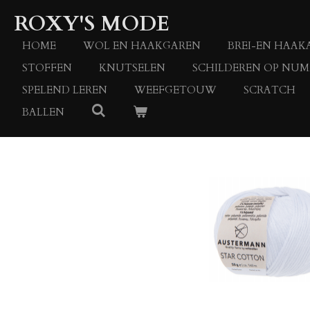
Ga
ROXY'S MODE
direct
naar
HOME
WOL EN HAAKGAREN
BREI-EN HAAK
de
STOFFEN
KNUTSELEN
SCHILDEREN OP NU
hoofdinhoud
SPELEND LEREN
WEEFGETOUW
SCRATCH
BALLEN