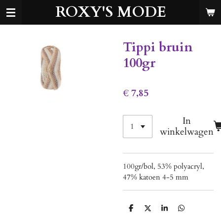
ROXY'S MODE
Ga
direct
naar
de
Tippi bruin
hoofdinhoud
100gr
€ 7,85
In
winkelwagen
100gr/bol, 53% polyacryl,
47% katoen 4-5 mm
D
D
S
D
e
e
h
e