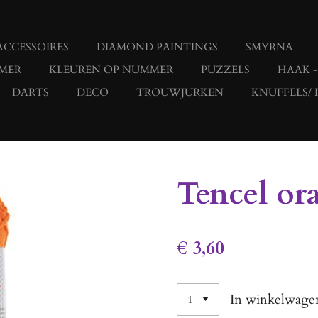
ACCESSOIRES
DIAMOND PAINTINGS
SMYRNA
MER
KLEUREN OP NUMMER
PUZZELS
HAAK 
DARTS
DECO
TROUWJURKEN
KNUFFELS/ 
Tencel or
€ 3,60
In winkelwage