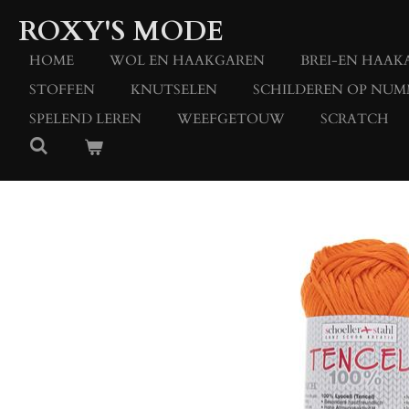
Ga
ROXY'S MODE
direct
naar
HOME
WOL EN HAAKGAREN
BREI-EN HAAK
de
STOFFEN
KNUTSELEN
SCHILDEREN OP NUM
hoofdinhoud
SPELEND LEREN
WEEFGETOUW
SCRATCH