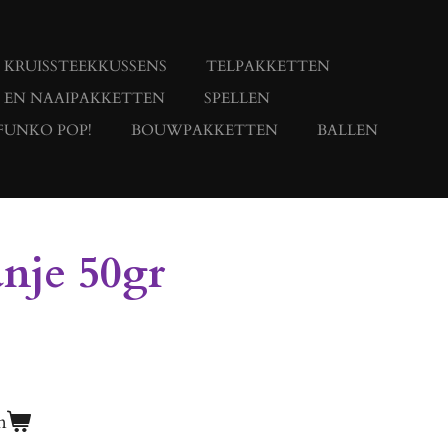
KRUISSTEEKKUSSENS
TELPAKKETTEN
- EN NAAIPAKKETTEN
SPELLEN
FUNKO POP!
BOUWPAKKETTEN
BALLEN
anje 50gr
n