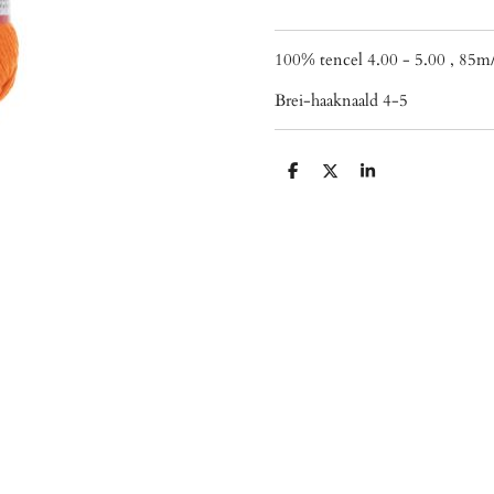
100% tencel 4.00 - 5.00 , 85m
Brei-haaknaald 4-5
D
D
S
e
e
h
l
e
a
e
l
r
n
e