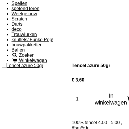
Spellen
spelend leren
Weefgetouw
Scratch
Darts
deco
Trouwjurken
knuffels/ Funko Pop!
bouwpakketten
Ballen
Zoeken
Winkelwagen
Tencel azure 50gr
€ 3,60
In
winkelwagen
100% tencel 4.00 - 5.00 ,
85m/50g