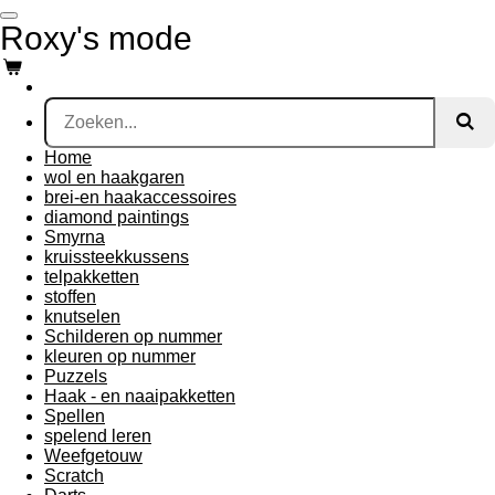
Ga
Roxy's mode
direct
naar
de
hoofdinhoud
Home
wol en haakgaren
brei-en haakaccessoires
diamond paintings
Smyrna
kruissteekkussens
telpakketten
stoffen
knutselen
Schilderen op nummer
kleuren op nummer
Puzzels
Haak - en naaipakketten
Spellen
spelend leren
Weefgetouw
Scratch