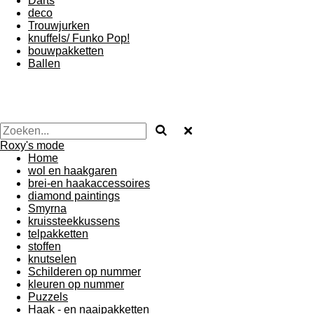
Darts
deco
Trouwjurken
knuffels/ Funko Pop!
bouwpakketten
Ballen
Roxy's mode
Home
wol en haakgaren
brei-en haakaccessoires
diamond paintings
Smyrna
kruissteekkussens
telpakketten
stoffen
knutselen
Schilderen op nummer
kleuren op nummer
Puzzels
Haak - en naaipakketten