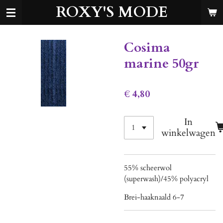
ROXY'S MODE
Ga
direct
naar
de
Cosima
hoofdinhoud
marine 50gr
€ 4,80
In
winkelwagen
55% scheerwol
(superwash)/45% polyacryl
Brei-haaknaald 6-7