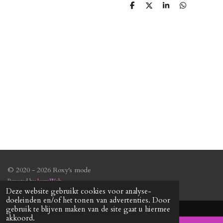
D
D
S
D
e
e
h
e
l
e
a
l
e
l
r
e
n
e
n
© 2020 - 2026 Roxy's mode
Powered by
JouwWeb
Deze website gebruikt cookies voor analyse-
doeleinden en/of het tonen van advertenties. Door
gebruik te blijven maken van de site gaat u hiermee
akkoord.