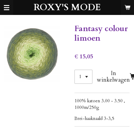
ROXY'S MODE
Ga
direct
naar
de
Fantasy colour
hoofdinhoud
limoen
€ 15,05
In
winkelwagen
100% katoen 3.00 - 3.50 ,
1000m/250g
Brei-haaknaald 3-3,5