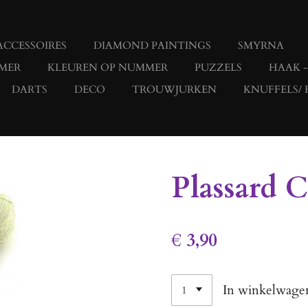
ACCESSOIRES
DIAMOND PAINTINGS
SMYRNA
MER
KLEUREN OP NUMMER
PUZZELS
HAAK 
DARTS
DECO
TROUWJURKEN
KNUFFELS/ 
Plassard 
€ 3,90
In winkelwage