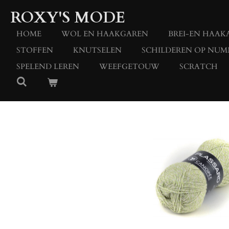
Ga
ROXY'S MODE
direct
naar
HOME
WOL EN HAAKGAREN
BREI-EN HAAK
de
STOFFEN
KNUTSELEN
SCHILDEREN OP NUM
hoofdinhoud
SPELEND LEREN
WEEFGETOUW
SCRATCH