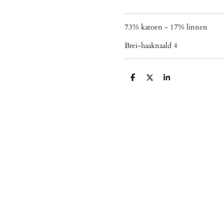
73% katoen - 17% linnen
Brei-haaknaald 4
D
D
S
e
e
h
l
e
a
e
l
r
n
e