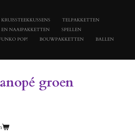
KRUISSTEEKKUSSENS
TELPAKKETTEN
- EN NAAIPAKKETTEN
SPELLEN
FUNKO POP!
BOUWPAKKETTEN
BALLEN
Canopé groen
n