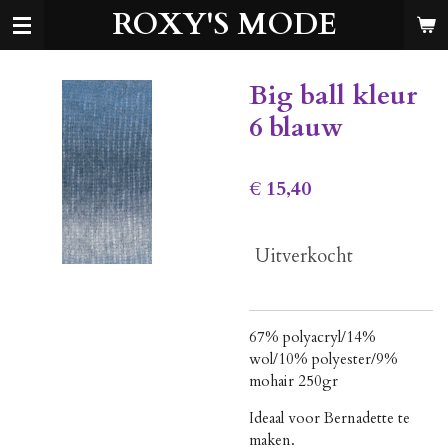
ROXY'S MODE
Ga
direct
naar
de
Big ball kleur
hoofdinhoud
6 blauw
€ 15,40
Uitverkocht
67% polyacryl/14%
wol/10% polyester/9%
mohair 250gr
Ideaal voor Bernadette te
maken.