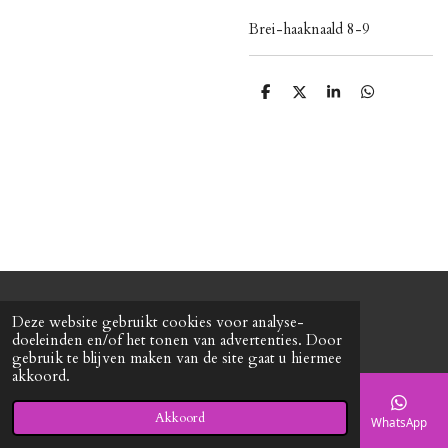
Brei-haaknaald 8-9
D
D
S
D
e
e
h
e
l
e
a
l
e
l
r
e
n
e
n
© 2020 - 2026 Roxy's mode
Deze website gebruikt cookies voor analyse-
Powered by
JouwWeb
doeleinden en/of het tonen van advertenties. Door
gebruik te blijven maken van de site gaat u hiermee
akkoord.
Akkoord
E-mailadres
Telefoonnummer
Kaart
Facebook
WhatsApp