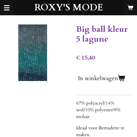
ROXY'S MODE
Ga
direct
naar
de
Big ball kleur
hoofdinhoud
5 lagune
€ 15,40
In winkelwagen
67% polyacryl/14%
wol/10% polyester/9%
mohair
Ideaal voor Bernadette te
maken.