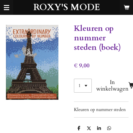
ROXY'S MODE
Ga
direct
naar
de
Kleuren op
hoofdinhoud
nummer
steden (boek)
€ 9,00
In
winkelwagen
Kleuren op nummer steden
D
D
S
D